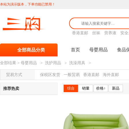
本站为演示版本，下单功能已禁用！
香港直邮
丝袜
营养液
安全
首页
母婴用品
食品
全部商品分类
全部结果
>
母婴用品
>
洗护用品
>
洗澡用具
>
贸易方式
保税区发货
一般贸易
香港直邮
海外直邮
综合
销量
价格↑
新品
推荐热卖