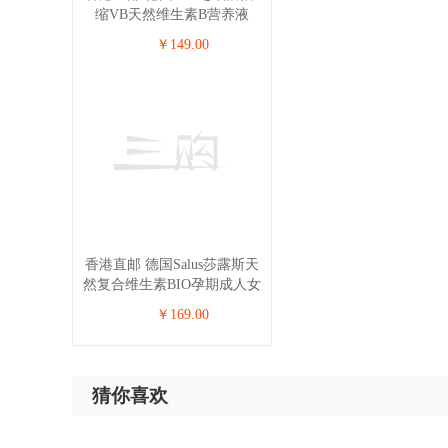
缩VB天然维生素B营养液
250ml【2瓶组合】
￥149.00
香港直邮 德国Salus莎露斯天
然复合维生素BIO孕期成人女
性VC 250ml【2瓶组合】
￥169.00
猜你喜欢