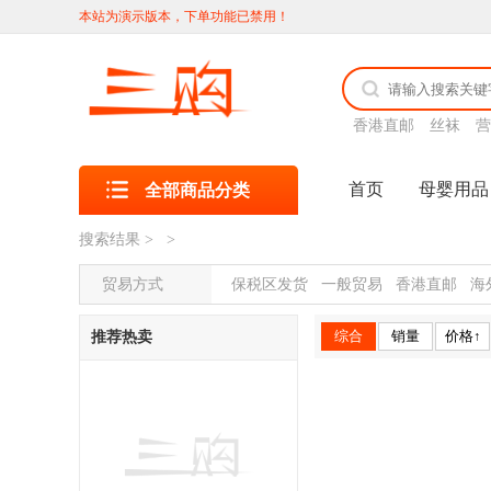
本站为演示版本，下单功能已禁用！
香港直邮
丝袜
营
首页
母婴用品
全部商品分类
搜索结果
> >
贸易方式
保税区发货
一般贸易
香港直邮
海
综合
销量
价格↑
推荐热卖