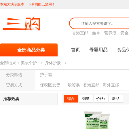
本站为演示版本，下单功能已禁用！
香港直邮
丝袜
营养液
安全
首页
母婴用品
食品
全部商品分类
全部结果
>
美妆个护
>
身体护肤
>
分类筛选
护手霜
贸易方式
保税区发货
一般贸易
香港直邮
海外直邮
综合
销量
价格↑
新品
推荐热卖