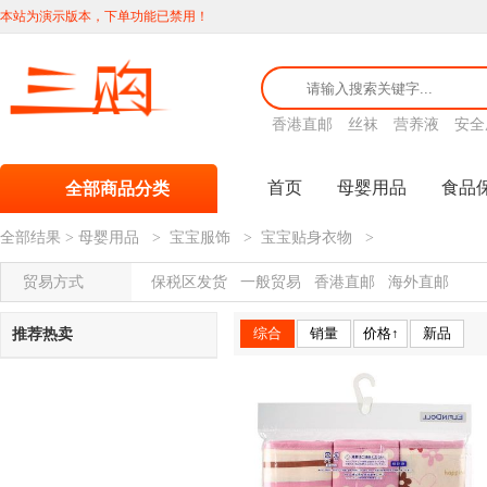
本站为演示版本，下单功能已禁用！
香港直邮
丝袜
营养液
安全
首页
母婴用品
食品
全部商品分类
全部结果
>
母婴用品
>
宝宝服饰
>
宝宝贴身衣物
>
贸易方式
保税区发货
一般贸易
香港直邮
海外直邮
综合
销量
价格↑
新品
推荐热卖