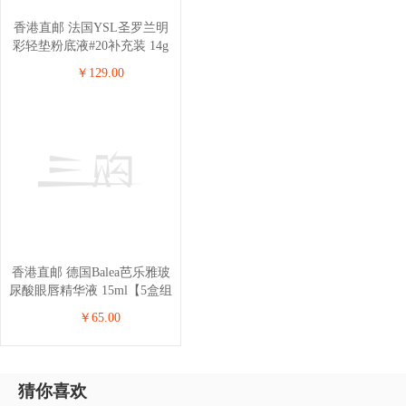
香港直邮 法国YSL圣罗兰明
彩轻垫粉底液#20补充装 14g
￥129.00
香港直邮 德国Balea芭乐雅玻
尿酸眼唇精华液 15ml【5盒组
合】
￥65.00
猜你喜欢