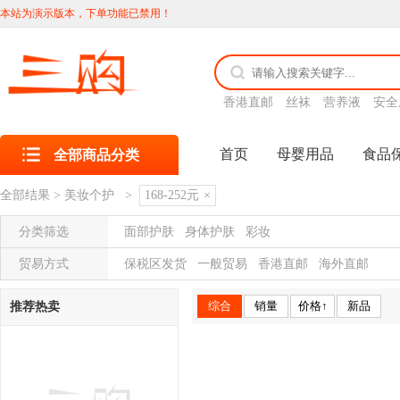
本站为演示版本，下单功能已禁用！
香港直邮
丝袜
营养液
安全
首页
母婴用品
食品
全部商品分类
全部结果
>
美妆个护
>
168-252元
×
分类筛选
面部护肤
身体护肤
彩妆
贸易方式
保税区发货
一般贸易
香港直邮
海外直邮
综合
销量
价格↑
新品
推荐热卖