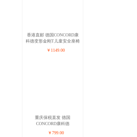
香港直邮 德国CONCORD康
科德变形金刚T儿童安全座椅
3-12岁 波尔多红（外观破
￥1149.00
损）
重庆保税直发 德国
CONCORD康科德
ULTIMAX.3儿童安全座椅 0-
￥799.00
4岁 黑色