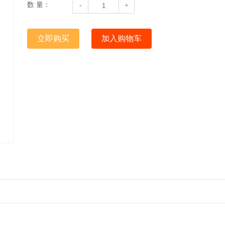
数 量：
-
+