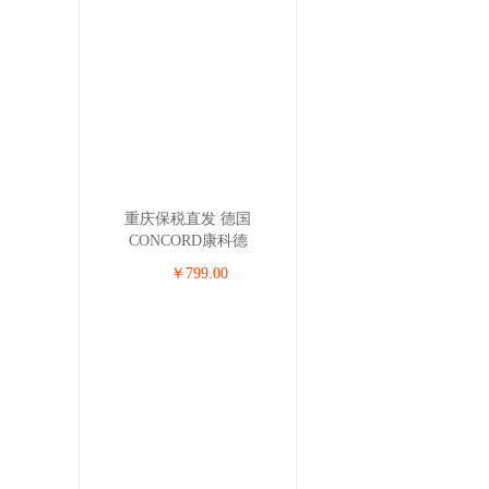
重庆保税直发 德国
CONCORD康科德
REVERSO.PLUS儿童安全座
￥799.00
椅 0-4岁 黑色