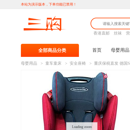
本站为演示版本，下单功能已禁用！
香港直邮
丝袜
营
首页
母婴用品
全部商品分类
母婴用品
>
童车童床
>
安全座椅
>
重庆保税直发 德国STM
Loading zoom