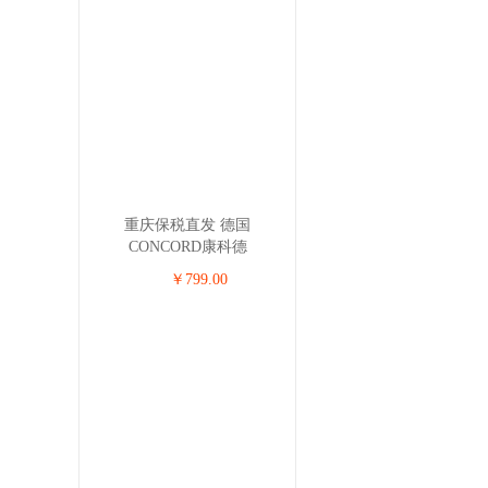
重庆保税直发 德国
CONCORD康科德
REVERSO.PLUS儿童安全座
￥799.00
椅 0-4岁 海蓝色