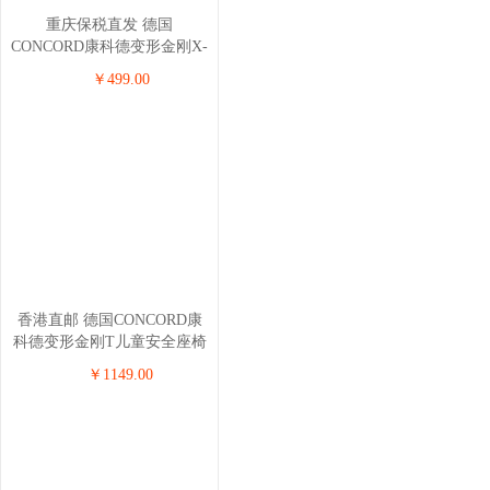
重庆保税直发 德国
CONCORD康科德变形金刚X-
BAG儿童安全座椅 3-12岁 玫
￥499.00
瑰粉
香港直邮 德国CONCORD康
科德变形金刚T儿童安全座椅
3-12岁 波尔多红（外观破
￥1149.00
损）