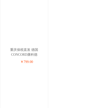
重庆保税直发 德国
CONCORD康科德
REVERSO.PLUS儿童安全座
￥799.00
椅 0-4岁 玫瑰红