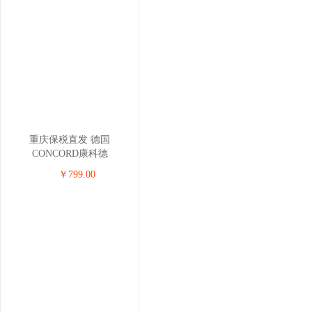
重庆保税直发 德国
CONCORD康科德
REVERSO.PLUS儿童安全座
￥799.00
椅 0-4岁 黑色