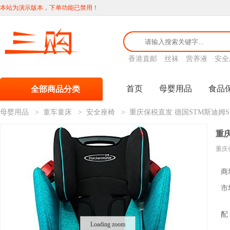
本站为演示版本，下单功能已禁用！
香港直邮
丝袜
营养液
安全
首页
母婴用品
食品
全部商品分类
母婴用品
>
童车童床
>
安全座椅
>
重庆保税直发 德国STM斯迪姆Star
重庆
重庆保
商
市
配
Loading zoom